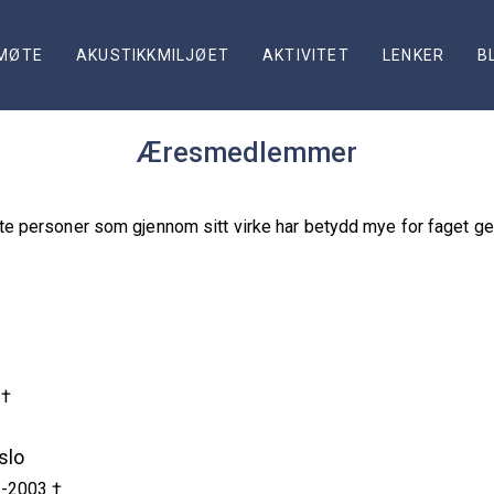
MØTE
AKUSTIKKMILJØET
AKTIVITET
LENKER
B
Æresmedlemmer
e personer som gjennom sitt virke har betydd mye for faget ge
 †
slo
 -2003 †