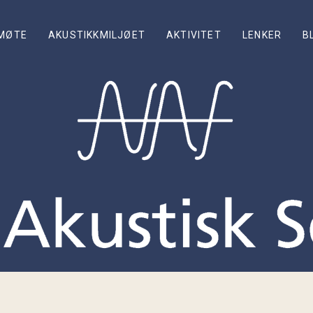
MØTE
AKUSTIKKMILJØET
AKTIVITET
LENKER
B