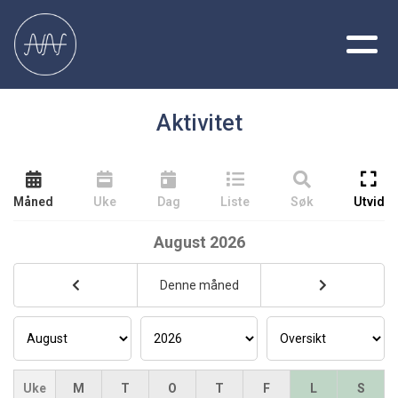
Aktivitet
Måned
Uke
Dag
Liste
Søk
Utvid
August
2026
Denne måned
Uke
M
T
O
T
F
L
S