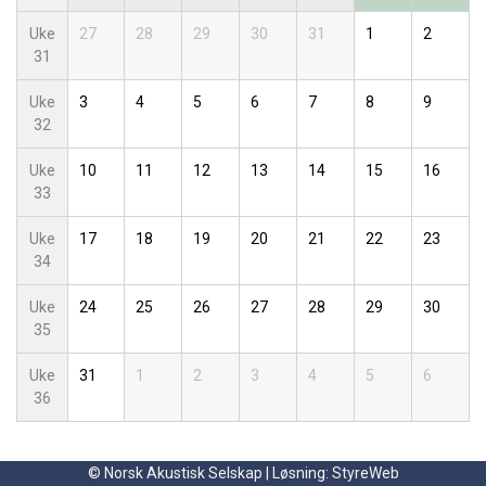
Uke
27
28
29
30
31
1
2
31
Uke
3
4
5
6
7
8
9
32
Uke
10
11
12
13
14
15
16
33
Uke
17
18
19
20
21
22
23
34
Uke
24
25
26
27
28
29
30
35
Uke
31
1
2
3
4
5
6
36
© Norsk Akustisk Selskap | Løsning:
StyreWeb