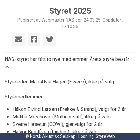
Styret 2025
Publisert av Webmaster NAS den 24.03.25. Oppdatert
27.10.25.
NAS-styret har fått to nye medlemmer. Årets styre består
av:
Styreleder: Mari Alvik Hagen (Sweco), ikke på valg
Styremedlemmer:
Håkon Eivind Larsen (Brekke & Strand), valgt for 2 år
Meliha Mesihovic (Multiconsult), ikke på valg
Sverre Hesetun (COWI), gjenvalgt for 2 år
Halvor Berulfsen (Lindum), ikke på valg
© Norsk Akustisk Selskap | Løsning:
StyreWeb