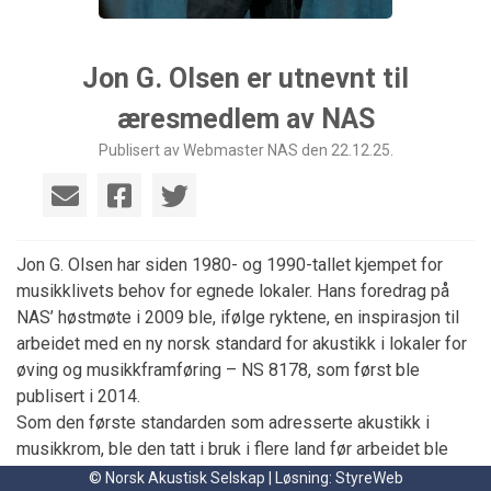
Jon G. Olsen er utnevnt til
æresmedlem av NAS
Publisert av Webmaster NAS den 22.12.25.
Jon G. Olsen har siden 1980- og 1990-tallet kjempet for
musikklivets behov for egnede lokaler. Hans foredrag på
NAS’ høstmøte i 2009 ble, ifølge ryktene, en inspirasjon til
arbeidet med en ny norsk standard for akustikk i lokaler for
øving og musikkframføring – NS 8178, som først ble
publisert i 2014.
Som den første standarden som adresserte akustikk i
musikkrom, ble den tatt i bruk i flere land før arbeidet ble
løftet til internasjonalt nivå og resulterte i ISO-standarden
© Norsk Akustisk Selskap | Løsning:
StyreWeb