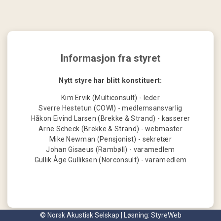
Informasjon fra styret
Nytt styre har blitt konstituert:
Kim Ervik (Multiconsult) - leder
Sverre Hestetun (COWI) - medlemsansvarlig
Håkon Eivind Larsen (Brekke & Strand) - kasserer
Arne Scheck (Brekke & Strand) - webmaster
Mike Newman (Pensjonist) - sekretær
Johan Gisaeus (Rambøll) - varamedlem
Gullik Åge Gulliksen (Norconsult) - varamedlem
© Norsk Akustisk Selskap | Løsning:
StyreWeb