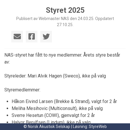
Styret 2025
Publisert av Webmaster NAS den 24.03.25. Oppdatert
27.10.25.
NAS-styret har fått to nye medlemmer. Årets styre består
av:
Styreleder: Mari Alvik Hagen (Sweco), ikke på valg
Styremedlemmer:
Håkon Eivind Larsen (Brekke & Strand), valgt for 2 år
Meliha Mesihovic (Multiconsult), ikke på valg
Sverre Hesetun (COWI), gjenvalgt for 2 år
Halvor Berulfsen (Lindum), ikke på valg
© Norsk Akustisk Selskap | Løsning:
StyreWeb