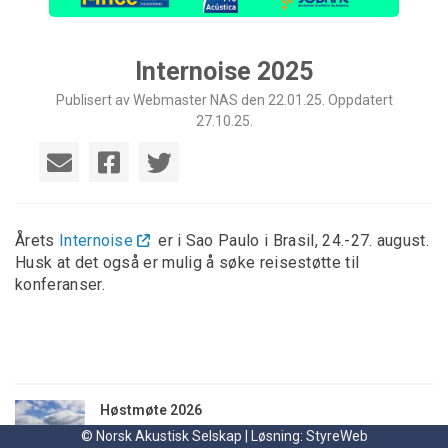
Internoise 2025
Publisert av Webmaster NAS den 22.01.25. Oppdatert
27.10.25.
Årets
Internoise
er i Sao Paulo i Brasil, 24.-27. august.
Husk at det også er mulig å søke reisestøtte til
konferanser.
Høstmøte 2026
tirsdag 23. juni kl. 15:29
© Norsk Akustisk Selskap | Løsning:
StyreWeb