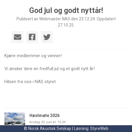
God jul og godt nyttår!
Publisert av Webmaster NAS den 23.12.24. Oppdatert
27.10.25.
Kjære medlemmer og venner!
Vi ønsker dere en fredfull jul og et godt nytt år!
Hilsen fra oss i NAS styret
Høstmøte 2026
tirsdag 23. juni kl. 15:29
© Norsk Akustisk Selskap | Løsning:
StyreWeb