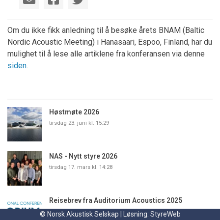
Om du ikke fikk anledning til å besøke årets BNAM (Baltic
Nordic Acoustic Meeting) i Hanasaari, Espoo, Finland, har du
mulighet til å lese alle artiklene fra konferansen via denne
siden
.
Høstmøte 2026
tirsdag 23. juni kl. 15:29
NAS - Nytt styre 2026
tirsdag 17. mars kl. 14:28
Reisebrev fra Auditorium Acoustics 2025
tirsdag 17. mars kl. 11:17
© Norsk Akustisk Selskap | Løsning:
StyreWeb